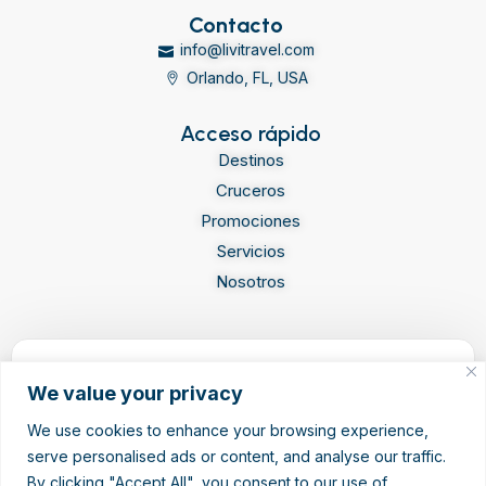
Contacto
info@livitravel.com
Orlando, FL, USA
Acceso rápido
Destinos
Cruceros
Promociones
Servicios
Nosotros
Newsletter
We value your privacy
Únete a nuestra comunidad de viajeros y recibe CONTENIDO
EXCLUSIVO, NOVEDADES y PROMOS
We use cookies to enhance your browsing experience,
serve personalised ads or content, and analyse our traffic.
By clicking "Accept All", you consent to our use of